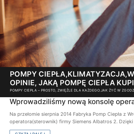
Przejdź
POMPY CIEPŁA,KLIMATYZACJA,W
do
OPINIE, JAKĄ POMPĘ CIEPŁA KUP
treści
POMPY CIEPŁA – PROSTO, ZWIĘŹLE DLA KAŻDEGO.JAK ŻYĆ W ZGO
Wprowadziliśmy nową konsolę operat
Na przełomie sierpnia 2014 Fabryka Pomp Ciepła z Wr
operatora(sterownik) firmy Siemens Albatros 2. Dzi