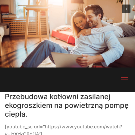
Przejdź
do
treści
Przebudowa kotłowni zasilanej
ekogroszkiem na powietrzną pompę
ciepła.
[youtube_sc url=”https://www.youtube.com/watch?
v=IzXzkC8d1jA”]