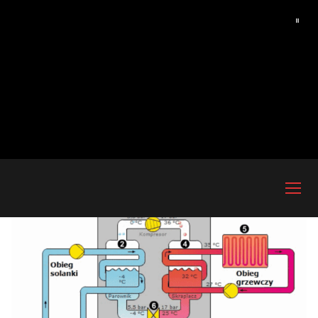
Przejdź
do
treści