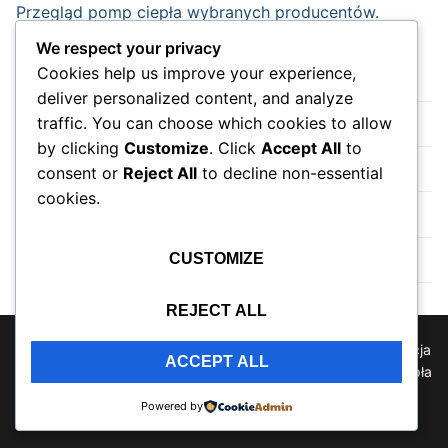
Przegląd pomp ciepła wybranych producentów.
We respect your privacy
Cookies help us improve your experience,
Strona główna
deliver personalized content, and analyze
traffic. You can choose which cookies to allow
Nowości
by clicking
Customize
. Click
Accept All
to
Wydarzenia
consent or
Reject All
to decline non-essential
cookies.
Do sklepu na skróty.
Instalacja pompy ciepła
CUSTOMIZE
REJECT ALL
Prawa autorskie © 2026 Pompy ciepła,klimatyzacja,wentylacja
ACCEPT ALL
informacje, forum, blogi, komentarze, opinie, jaką pompę ciepła
kupić? Cennik pomp ciepła i montażu w pakietach. –
Powered by
Wspierany przez
Customify
.