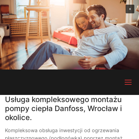
Przejdź
do
treści
Usługa kompleksowego montażu
pompy ciepła Danfoss, Wrocław i
okolice.
Kompleksowa obsługa inwestycji od ogrzewania
płaszczyznowego (podłogówka) poprzez montaż