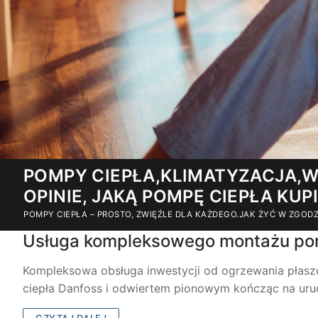
Przejdź
POMPY CIEPŁA,KLIMATYZACJA,W
do
OPINIE, JAKĄ POMPĘ CIEPŁA KUP
treści
POMPY CIEPŁA – PROSTO, ZWIĘŹLE DLA KAŻDEGO.JAK ŻYĆ W ZGO
Usługa kompleksowego montażu pomp
Kompleksowa obsługa inwestycji od ogrzewania pła
ciepła Danfoss i odwiertem pionowym kończąc na uru