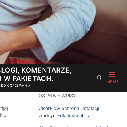
LOGI, KOMENTARZE,
U W PAKIETACH.
MENU
E DO OGRZEWANIA.
OSTATNIE WPISY
Szukaj:
ompą
ClearFlow ochrona instalacji
ch…
wodnych-dla Instalatora