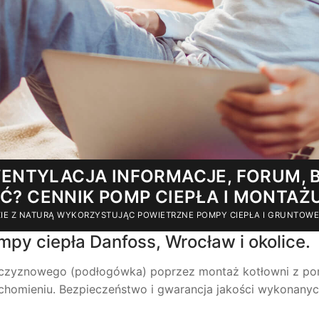
ENTYLACJA INFORMACJE, FORUM, B
IĆ? CENNIK POMP CIEPŁA I MONTAŻ
DZIE Z NATURĄ WYKORZYSTUJĄC POWIETRZNE POMPY CIEPŁA I GRUNTOW
y ciepła Danfoss, Wrocław i okolice.
szczyznowego (podłogówka) poprzez montaż kotłowni z p
chomieniu. Bezpieczeństwo i gwarancja jakości wykonany