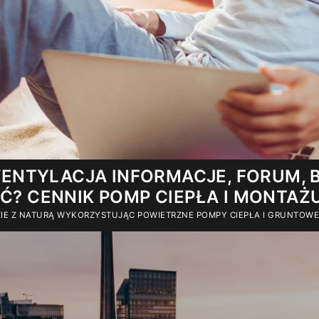
ENTYLACJA INFORMACJE, FORUM, B
IĆ? CENNIK POMP CIEPŁA I MONTAŻ
DZIE Z NATURĄ WYKORZYSTUJĄC POWIETRZNE POMPY CIEPŁA I GRUNTOW