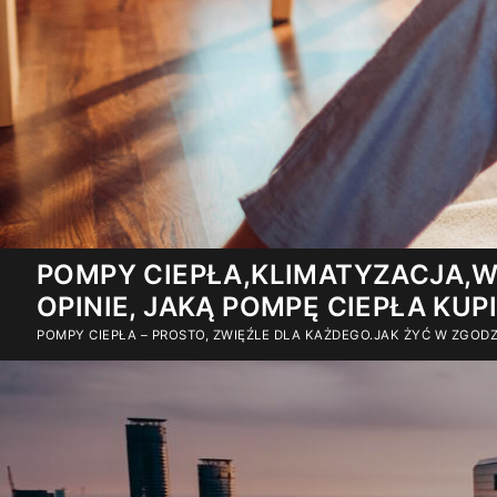
Przejdź
POMPY CIEPŁA,KLIMATYZACJA,W
do
OPINIE, JAKĄ POMPĘ CIEPŁA KUP
treści
POMPY CIEPŁA – PROSTO, ZWIĘŹLE DLA KAŻDEGO.JAK ŻYĆ W ZGO