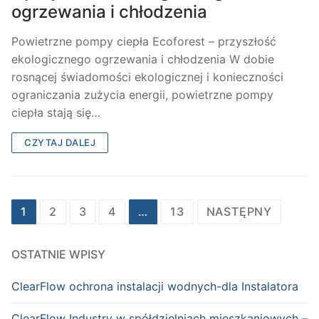
ogrzewania i chłodzenia
Powietrzne pompy ciepła Ecoforest – przyszłość
ekologicznego ogrzewania i chłodzenia W dobie
rosnącej świadomości ekologicznej i konieczności
ograniczania zużycia energii, powietrzne pompy
ciepła stają się…
CZYTAJ DALEJ
Stronicowanie
1
2
3
4
…
13
NASTĘPNY
wpisów
OSTATNIE WPISY
ClearFlow ochrona instalacji wodnych-dla Instalatora
ClearFlow Industry w spółdzielniach mieszkaniowych –