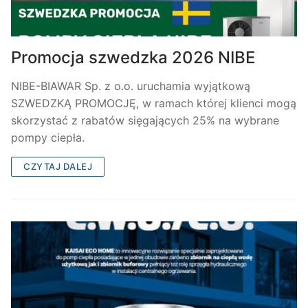
Promocja szwedzka 2026 NIBE
NIBE-BIAWAR Sp. z o.o. uruchamia wyjątkową
SZWEDZKĄ PROMOCJĘ, w ramach której klienci mogą
skorzystać z rabatów sięgających 25% na wybrane
pompy ciepła.
CZYTAJ DALEJ