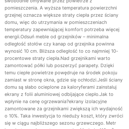
swobodnie omywane przez powietrze z
pomieszczenia. A wyższa temperatura powierzchni
grzejnej oznacza większe straty ciepła przez ściany
domu, więc do utrzymania w pomieszczeniach
temperatury zapewniającej komfort potrzeba więcej
energii.Odsuń meble od grzejników – minimalna
odległość stołów czy kanap od grzejnika powinna
wynosić 10 cm. Bliższa odległość to co najmniej 10-
procentowe straty ciepła.Nad grzejnikami warto
zamontować półki lub poszerzyć parapety. Dzięki
temu ciepłe powietrze powędruje na środek pokoju
zamiast w stronę okna, gdzie się ochłodzi.Jeśli ściany
domu są słabo ocieplone za kaloryferami zainstaluj
ekrany z folii aluminiowej odbijające ciepło.Jak to
wpłynie na cenę ogrzewania?ekrany izolacyjne
zamontowane za grzejnikami zwiększą ich wydajność
o 10%. Taka inwestycja to nieduży koszt, który zwróci
się w ciągu najbliższego sezonu grzewczego. Metr