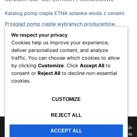
Katalog pomp ciepła ETNA solanka-woda z cenami.
Przegląd pomp ciepła wybranych producentów.
We respect your privacy
Cookies help us improve your experience,
Strona główna
deliver personalized content, and analyze
traffic. You can choose which cookies to allow
Nowości
by clicking
Customize
. Click
Accept All
to
Wydarzenia
consent or
Reject All
to decline non-essential
cookies.
Do sklepu na skróty.
Instalacja pompy ciepła
CUSTOMIZE
REJECT ALL
Prawa autorskie © 2026 Pompy ciepła,klimatyzacja,wentylacja
ACCEPT ALL
informacje, forum, blogi, komentarze, opinie, jaką pompę ciepła